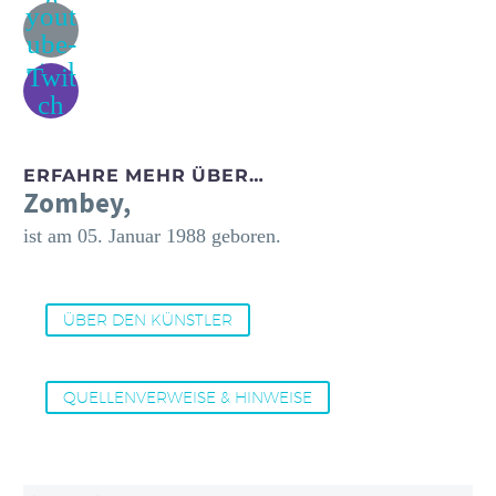
e
yout
ube-
circl
Twit
e
ch
ERFAHRE MEHR ÜBER…
Zombey,
ist am 05. Januar 1988 geboren.
ÜBER DEN KÜNSTLER
QUELLENVERWEISE & HINWEISE