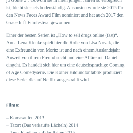
ju Göhte 2“. Obwohl sie in ihren jungen Jahren so erfolgreich
ist, bleibt sie stets bodenständig. Ansonsten wurde sie 2015 für
den News Faces Award Film nominiert und hat auch 2017 den
Grace Int´l Filmfestival gewonnen.
Einer der besten Serien ist „How to sell drugs online (fast)“.
Anna Lena Klenke spielt hier die Rolle von Lisa Novak, die
eine Exfreundin von Moritz ist und nach einem Auslandsjahr
Auszeit von ihrem Freund sucht und eine Affäre mit Daniel
eingeht. Es handelt sich hier um eine deutschsprachige Coming
of Age Comedyserie. Die Kölner Bildundtonfabrik produziert
diese Serie, die auf Netflix ausgestrahlt wird.
Filme:
– Komasaufen 2013
– Tatort (Das verkaufte Lächeln) 2014
– Zwei Familien auf der Palme 2015