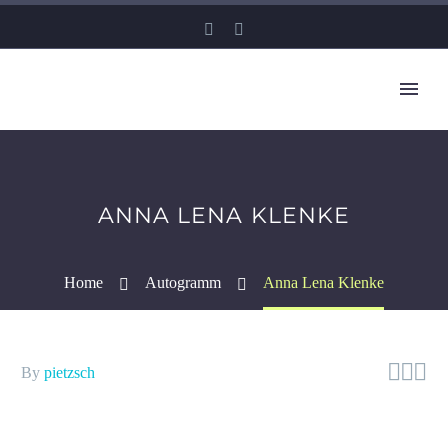
ANNA LENA KLENKE
Home
Autogramm
Anna Lena Klenke



By
pietzsch