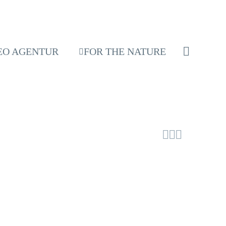
EO AGENTUR
FOR THE NATURE


