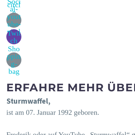
Soci
circl
al-
e
yout
ube-
circl
Twit
e
ch
Sho
ppin
g-
bag
ERFAHRE MEHR ÜBE
Sturmwaffel,
ist am 07. Januar 1992 geboren.
Frederik oder auf YouTube „Sturmwaffel“ ge